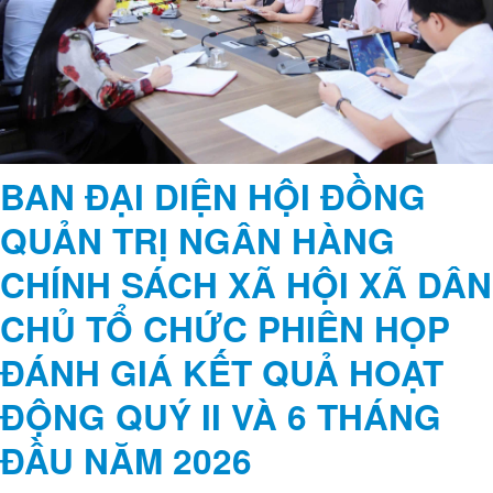
mốc giới Khu công nghiệp Phù Ninh
Về Dân Chủ thưởng trái ngọt mùa
thu
Xã Dân Chủ tham dự Hội nghị trực tuyến Chính phủ với địa
phương về Kịch bản tăng trưởng kinh tế năm 2025 và các nhiệm vụ
giải pháp để thực hiện mục tiêu tăng trưởng năm 2025
BAN ĐẠI DIỆN HỘI ĐỒNG
QUẢN TRỊ NGÂN HÀNG
CHÍNH SÁCH XÃ HỘI XÃ DÂN
CHỦ TỔ CHỨC PHIÊN HỌP
ĐÁNH GIÁ KẾT QUẢ HOẠT
ĐỘNG QUÝ II VÀ 6 THÁNG
ĐẦU NĂM 2026