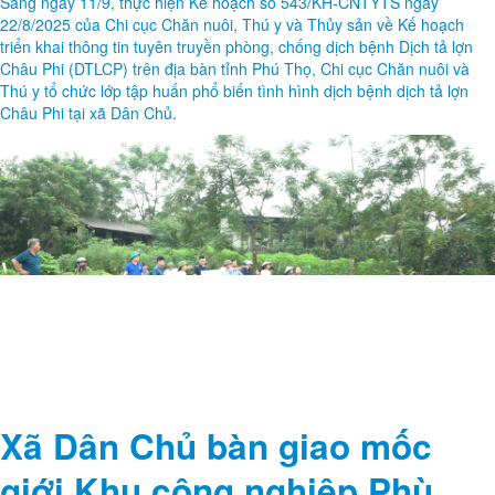
Sáng ngày 11/9, thực hiện Kế hoạch số 543/KH-CNTYTS ngày
22/8/2025 của Chi cục Chăn nuôi, Thú y và Thủy sản về Kế hoạch
triển khai thông tin tuyên truyền phòng, chống dịch bệnh Dịch tả lợn
Châu Phi (DTLCP) trên địa bàn tỉnh Phú Thọ, Chi cục Chăn nuôi và
Thú y tổ chức lớp tập huấn phổ biến tình hình dịch bệnh dịch tả lợn
Châu Phi tại xã Dân Chủ.
Xã Dân Chủ bàn giao mốc
giới Khu công nghiệp Phù