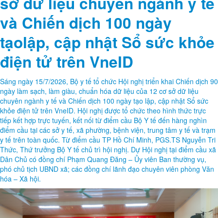
sở dữ liệu chuyên ngành y tế
và Chiến dịch 100 ngày
tạolập, cập nhật Sổ sức khỏe
điện tử trên VneID
Sáng ngày 15/7/2026, Bộ y tế tổ chức Hội nghị triển khai Chiến dịch 90
ngày làm sạch, làm giàu, chuẩn hóa dữ liệu của 12 cơ sở dữ liệu
chuyên ngành y tế và Chiến dịch 100 ngày tạo lập, cập nhật Sổ sức
khỏe điện tử trên VneID. Hội nghị được tổ chức theo hình thức trực
tiếp kết hợp trực tuyến, kết nối từ điểm cầu Bộ Y tế đến hàng nghìn
điểm cầu tại các sở y tế, xã phường, bệnh viện, trung tâm y tế và trạm
y tế trên toàn quốc. Từ điểm cầu TP Hồ Chí Minh, PGS.TS Nguyễn Tri
Thức, Thứ trưởng Bộ Y tế chủ trì hội nghị. Dự Hội nghị tại điểm cầu xã
Dân Chủ có đồng chí Phạm Quang Đăng – Ủy viên Ban thường vụ,
phó chủ tịch UBND xã; các đồng chí lãnh đạo chuyên viên phòng Văn
hóa – Xã hội.