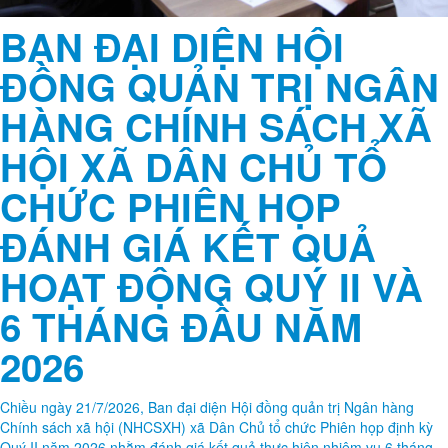
BAN ĐẠI DIỆN HỘI
ĐỒNG QUẢN TRỊ NGÂN
HÀNG CHÍNH SÁCH XÃ
HỘI XÃ DÂN CHỦ TỔ
CHỨC PHIÊN HỌP
ĐÁNH GIÁ KẾT QUẢ
HOẠT ĐỘNG QUÝ II VÀ
6 THÁNG ĐẦU NĂM
2026
Chiều ngày 21/7/2026, Ban đại diện Hội đồng quản trị Ngân hàng
Chính sách xã hội (NHCSXH) xã Dân Chủ tổ chức Phiên họp định kỳ
Quý II năm 2026 nhằm đánh giá kết quả thực hiện nhiệm vụ 6 tháng