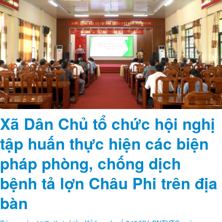
Xã Dân Chủ tổ chức hội nghị
tập huấn thực hiện các biện
pháp phòng, chống dịch
bệnh tả lợn Châu Phi trên địa
bàn