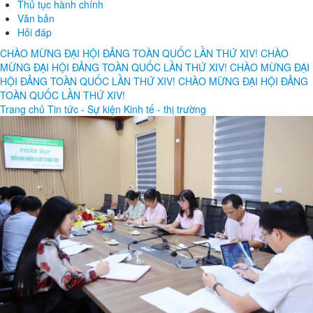
Thủ tục hành chính
Văn bản
Hỏi đáp
CHÀO MỪNG ĐẠI HỘI ĐẢNG TOÀN QUỐC LẦN THỨ XIV! CHÀO
MỪNG ĐẠI HỘI ĐẢNG TOÀN QUỐC LẦN THỨ XIV! CHÀO MỪNG ĐẠI
HỘI ĐẢNG TOÀN QUỐC LẦN THỨ XIV! CHÀO MỪNG ĐẠI HỘI ĐẢNG
TOÀN QUỐC LẦN THỨ XIV!
Trang chủ
Tin tức - Sự kiện
Kinh tế - thị trường