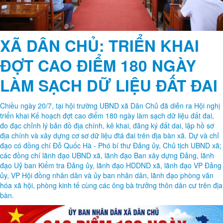
XÃ DÂN CHỦ: TRIỂN KHAI
ĐỢT CAO ĐIỂM 180 NGÀY
LÀM SẠCH DỮ LIỆU ĐẤT ĐAI
Chiều ngày 20/7, tại hội trường UBND xã Dân Chủ đã diễn ra Hội nghị
triển khai Kế hoạch đợt cao điểm 180 ngày làm sạch dữ liệu đất đai,
đo đạc chỉnh lý bản đồ địa chính, kê khai, đăng ký đất dai, lập hồ sơ
địa chính và xây dựng cơ sơ dữ liệu đtá đai trên địa bàn xã. Dự và chỉ
đạo có đồng chí Đỗ Quốc Hà - Phó bí thư Đảng ủy, Chủ tịch UBND xã;
các đồng chí lãnh đạo UBND xã, lãnh đạo Ban xây dựng Đảng, lãnh
đạo Uỷ ban Kiểm tra Đảng ủy, lãnh đạo HDDND xã, lãnh đạo VP Đảng
ủy, VP Hội đồng nhân dân và ủy ban nhân dân, lãnh đạo phòng văn
hóa xã hội, phòng kinh tế cùng các ông bà trưởng thôn dân cư trên địa
bàn.