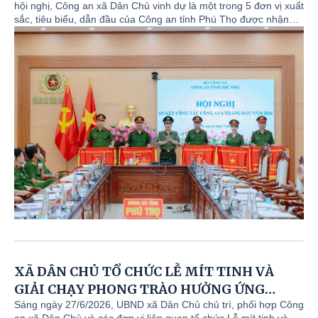
hội nghị, Công an xã Dân Chủ vinh dự là một trong 5 đơn vị xuất
thi đua của Chính phủ
sắc, tiêu biểu, dẫn đầu của Công an tỉnh Phú Thọ được nhận
Cờ thi đua của Chính phủ trao tặng cho các đơn vị trong phong
trào thi đua “Vì an ninh Tổ quốc” năm 2025. Đồng chí Thiếu tá
Đàm Thanh Hải, Uỷ viên Ban Thường vụ Đảng ủy, Bí thư chi bộ,
Trưởng Công an xã vinh dự thay mặt cho toàn lực lượng Công
an xã Dân Chủ đón nhận danh hiệu cao quý này.
XÃ DÂN CHỦ TỔ CHỨC LỄ MÍT TINH VÀ
GIẢI CHẠY PHONG TRÀO HƯỞNG ỨNG
THÁNG HÀNH ĐỘNG PHÒNG CHỐNG MA
Sáng ngày 27/6/2026, UBND xã Dân Chủ chủ trì, phối hợp Công