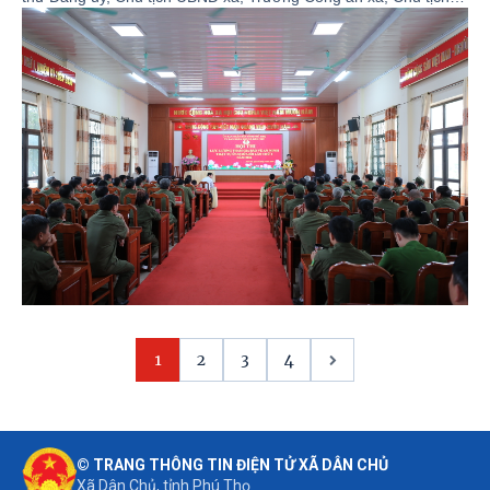
Ủy ban MTTQ Việt Nam xã Dân Chủ; đại diện lãnh đạo các
phòng, ban của xã; cùng lực lượng bảo vệ an ninh, trật tự ở cơ
sở xã Dân Chủ tham gia hội thi.
1
2
3
4
© TRANG THÔNG TIN ĐIỆN TỬ XÃ DÂN CHỦ
Xã Dân Chủ, tỉnh Phú Thọ