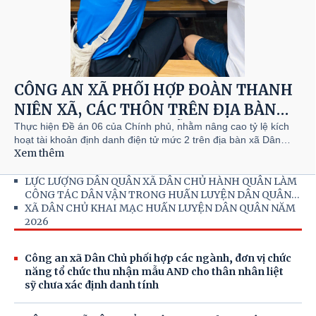
CÔNG AN XÃ PHỐI HỢP ĐOÀN THANH
NIÊN XÃ, CÁC THÔN TRÊN ĐỊA BÀN
XUNG KÍCH TRONG HỖ TRỢ NGƯỜI
Thực hiện Đề án 06 của Chính phủ, nhằm nâng cao tỷ lệ kích
hoạt tài khoản định danh điện tử mức 2 trên địa bàn xã Dân
DÂN KÍCH HOẠT TÀI KHOẢN ĐỊNH
Xem thêm
Chủ, Công an xã đã triển khai phối hợp Ban chấp hành Đoàn
DANH ĐIỆN TỬ MỨC 2
xã, các thôn trên địa bàn xã Dân Chủ thành lập các tổ xung
kích, tình nguyện trực tiếp tuyên truyền, hướng dẫn và hỗ trợ
LỰC LƯỢNG DÂN QUÂN XÃ DÂN CHỦ HÀNH QUÂN LÀM
người dân kích hoạt tài khoản định danh điện tử trên ứng dụng
CÔNG TÁC DÂN VẬN TRONG HUẤN LUYỆN DÂN QUÂN
VNeID.
NĂM 2026
XÃ DÂN CHỦ KHAI MẠC HUẤN LUYỆN DÂN QUÂN NĂM
2026
Công an xã Dân Chủ phối hợp các ngành, đơn vị chức
năng tổ chức thu nhận mẫu AND cho thân nhân liệt
sỹ chưa xác định danh tính