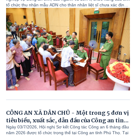
tổ chức thu nhận mẫu ADN cho thân nhân liệt sĩ chưa xác định
danh tính trên địa bàn xã Dân Chủ. Dự chương trình có đồng
chí đồng chí Đỗ Quốc Hà – Phó bí thư Đảng ủy, Chủ tịch UBND
xã; đồng chí Phạm Quang Đăng – Ủy viên ban thường vụ, Phó
Chủ tịch UBND xã; lãnh đạo, chuyên viên phòng Văn hóa – Xã
hội cùng thân nhân gia đình các anh hùng liệt sỹ.
CÔNG AN XÃ DÂN CHỦ - Một trong 5 đơn vị
tiêu biểu, xuất sắc, dẫn đầu của Công an tỉnh
trong thực hiện phong trào thi đua “Vì an
Ngày 03/7/2026, Hội nghị Sơ kết Công tác Công an 6 tháng đầu
năm 2026 được tổ chức trọng thể tại Công an tỉnh Phú Thọ. Tại
ninh Tổ quốc” năm 2025 vinh dự nhận Cờ