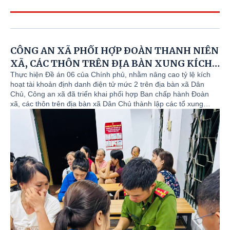
năm 2026
Hội nghị đối thoại giữa Chi bộ, Chỉ huy Công an xã
với Đoàn viên thanh niên Công an xã Dân Chủ
CÔNG AN XÃ PHỐI HỢP ĐOÀN THANH NIÊN
XÃ, CÁC THÔN TRÊN ĐỊA BÀN XUNG KÍCH
Lực lượng Công an xã Dân Chủ tích cực làm nhiệm
TRONG HỖ TRỢ NGƯỜI DÂN KÍCH HOẠT
Thực hiện Đề án 06 của Chính phủ, nhằm nâng cao tỷ lệ kích
vụ trong ngày bầu cử
hoạt tài khoản định danh điện tử mức 2 trên địa bàn xã Dân
TÀI KHOẢN ĐỊNH DANH ĐIỆN TỬ MỨC 2
Chủ, Công an xã đã triển khai phối hợp Ban chấp hành Đoàn
xã, các thôn trên địa bàn xã Dân Chủ thành lập các tổ xung
21 THANH NIÊN ƯU TÚ CỦA XÃ DÂN CHỦ ĐÃ LÊN
kích, tình nguyện trực tiếp tuyên truyền, hướng dẫn và hỗ trợ
ĐƯỜNG NHẬP NGŨ THỰC HIỆN NGHĨA VỤ THIÊNG
người dân kích hoạt tài khoản định danh điện tử trên ứng dụng
LIÊNG VỚI TỔ QUỐC
VNeID.