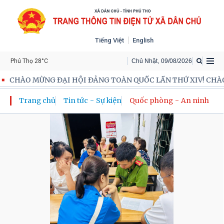
Tiếng Việt
English
Phú Thọ 28°C
Chủ Nhật
,
09
/
08
/
2026
O MỪNG ĐẠI HỘI ĐẢNG TOÀN QUỐC LẦN THỨ XIV! CHÀO MỪNG
Trang chủ
Tin tức - Sự kiện
Quốc phòng - An ninh