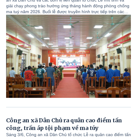
an xã Dân Chủ và các đơn vị liên quan tổ chức Lễ mít tinh và
TUÝ NĂM 2026
giải chạy phong trào hưởng ứng tháng hành động phòng chống
ma tuý năm 2026. Buổi lễ được truyền hình trực tiếp trên các
kênh An ninh TV, kênh H2 - Truyền hình Hà Nội, fanpage Cục
C04 - Bộ Công an, Báo - Đài phát thanh truyền hình tỉnh Phú
Thọ,... kết nối điểm cầu từ Trung ương đến cấp xã!
Công an xã Dân Chủ ra quân cao điểm tấn
công, trấn áp tội phạm về ma túy
​Sáng 3/6, Công an xã Dân Chủ tổ chức Lễ ra quân cao điểm tấn