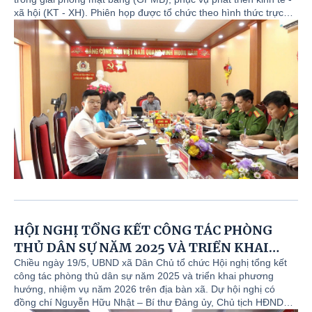
xã hội (KT - XH). Phiên họp được tổ chức theo hình thức trực
tiếp kết hợp trực tuyến đến điểm cầu UBND các xã, phường.
Chủ trì hội nghị tại điểm cầu UBND tỉnh có Đồng chí Trần Duy
Đông - Ủy viên Dự khuyết Ban Chấp hành Trung ương Đảng,
Phó Bí thư Tỉnh ủy, Chủ tịch UBND tỉnh. Tham dự hội nghị còn
có các đồng chí Ủy viên Ban Thường vụ Tỉnh ủy: Phan Trọng
Tấn - Phó Chủ tịch UBND tỉnh; Thiếu tướng Nguyễn Minh Tuấn -
Giám đốc Công an tỉnh; đại diện Cục An ninh nội địa - Bộ Công
an; lãnh đạo một số sở, ban, ngành, đoàn thể, địa phương.
HỘI NGHỊ TỔNG KẾT CÔNG TÁC PHÒNG
THỦ DÂN SỰ NĂM 2025 VÀ TRIỂN KHAI
PHƯƠNG HƯỚNG, NHIỆM VỤ NĂM 2026
Chiều ngày 19/5, UBND xã Dân Chủ tổ chức Hội nghị tổng kết
công tác phòng thủ dân sự năm 2025 và triển khai phương
TRÊN ĐỊA BÀN XÃ DÂN CHỦ.
hướng, nhiệm vụ năm 2026 trên địa bàn xã. Dự hội nghị có
đồng chí Nguyễn Hữu Nhật – Bí thư Đảng ủy, Chủ tịch HĐND