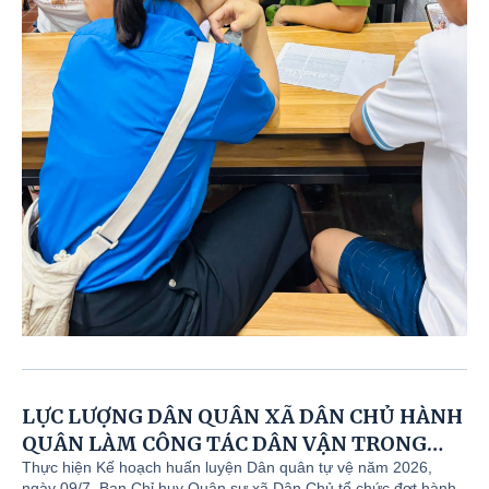
LỰC LƯỢNG DÂN QUÂN XÃ DÂN CHỦ HÀNH
QUÂN LÀM CÔNG TÁC DÂN VẬN TRONG
HUẤN LUYỆN DÂN QUÂN NĂM 2026
Thực hiện Kế hoạch huấn luyện Dân quân tự vệ năm 2026,
ngày 09/7, Ban Chỉ huy Quân sự xã Dân Chủ tổ chức đợt hành