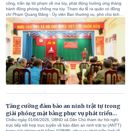
công, trấn áp tội phạm về ma túy, phát động hưởng ứng tháng
hành động phòng chống ma túy. Tham dự lễ ra quân có đồng
chí Phạm Quang Đăng - Ủy viên Ban thường vụ, phó chủ tịch
UBND xã; đồng chí thiếu tá Đàm Thanh Hải - Trưởng công an
xã; cùng các đồng chí lãnh đạo Ủy Ban MTTQ Việt Nam xã; các
đồng chí trong Ban chỉ huy công an xã cùng toàn thể cán bộ,
chiến sĩ, lực lượng ANTT cơ sở.
Tăng cường đảm bảo an ninh trật tự trong
giải phóng mặt bằng phục vụ phát triển
kinh tế xã hội trên địa bàn tỉnh Phú Thọ
Chiều ngày 01/06/2026, UBND xã Dân Chủ tham dự hội nghị
trực tiếp kết hợp trực tuyến về bảo đảm an ninh trật tự (ANTT)
trong giải phóng mặt bằng (GPMB), phục vụ phát triển kinh tế -