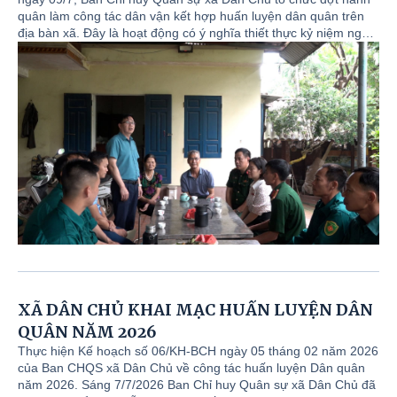
quân làm công tác dân vận kết hợp huấn luyện dân quân trên
địa bàn xã. Đây là hoạt động có ý nghĩa thiết thực kỷ niệm ngày
thương binh liệt sĩ 27/7 và góp phần tăng cường mối quan hệ
gắn bó giữa lực lượng vũ trang với Nhân dân, phát huy phẩm
chất tốt đẹp của lực lượng dân quân tự vệ, đồng thời xây dựng
thế trận quốc phòng toàn dân gắn với thế trận lòng dân ngày
càng vững chắc.
XÃ DÂN CHỦ KHAI MẠC HUẤN LUYỆN DÂN
QUÂN NĂM 2026
Thực hiện Kế hoạch số 06/KH-BCH ngày 05 tháng 02 năm 2026
của Ban CHQS xã Dân Chủ về công tác huấn luyện Dân quân
năm 2026. Sáng 7/7/2026 Ban Chỉ huy Quân sự xã Dân Chủ đã