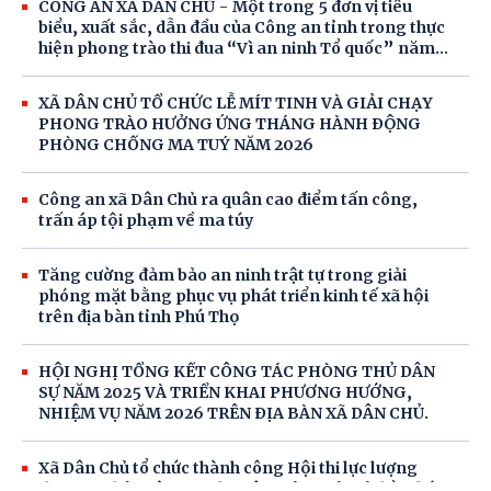
CÔNG AN XÃ DÂN CHỦ - Một trong 5 đơn vị tiêu
biểu, xuất sắc, dẫn đầu của Công an tỉnh trong thực
hiện phong trào thi đua “Vì an ninh Tổ quốc” năm
2025 vinh dự nhận Cờ thi đua của Chính phủ
XÃ DÂN CHỦ TỔ CHỨC LỄ MÍT TINH VÀ GIẢI CHẠY
PHONG TRÀO HƯỞNG ỨNG THÁNG HÀNH ĐỘNG
PHÒNG CHỐNG MA TUÝ NĂM 2026
Công an xã Dân Chủ ra quân cao điểm tấn công,
trấn áp tội phạm về ma túy
Tăng cường đảm bảo an ninh trật tự trong giải
phóng mặt bằng phục vụ phát triển kinh tế xã hội
trên địa bàn tỉnh Phú Thọ
HỘI NGHỊ TỔNG KẾT CÔNG TÁC PHÒNG THỦ DÂN
SỰ NĂM 2025 VÀ TRIỂN KHAI PHƯƠNG HƯỚNG,
NHIỆM VỤ NĂM 2026 TRÊN ĐỊA BÀN XÃ DÂN CHỦ.
Xã Dân Chủ tổ chức thành công Hội thi lực lượng
tham gia bảo vệ an ninh, trật tự ở cơ sở giỏi lần thứ I,