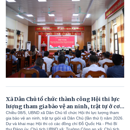
xã; đồng chí Đỗ Quốc Hà – Phó bí thư Đảng ủy, Chủ tịch UBND
xã, Chỉ huy trưởng BCH Phòng thủ dân sự xã; đồng chí Nguyễn
Đăng Khoa – Phó bí thư thường trực Đảng ủy xã; Lãnh đạo
HĐND & UBND; lãnh đạo Ban chỉ huy quân sự xã, công an xã;
lãnh đạo phòng Kinh tế, các đồng chí thành viên BCH phòng thủ
dân sự trên địa bàn xã.
Xã Dân Chủ tổ chức thành công Hội thi lực
lượng tham gia bảo vệ an ninh, trật tự ở cơ
sở giỏi lần thứ I, năm 2026
Chiều 08/5, UBND xã Dân Chủ tổ chức Hội thi lực lượng tham
gia bảo vệ an ninh, trật tự giỏi xã Dân Chủ (lần thứ I) năm 2026.
Dự và khai mạc Hội thi có các đồng chí Đỗ Quốc Hà - Phó Bí
thư Đảng ủy, Chủ tịch UBND xã; Trưởng Công an xã; Chủ tịch